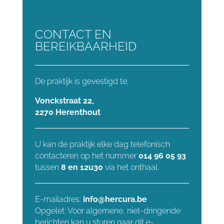
CONTACT EN
BEREIKBAARHEID
De praktijk is gevestigd te:
Vonckstraat 22,
2270 Herenthout
U kan de praktijk elke dag telefonisch
contacteren op het nummer
014 96 05 93
tussen
8 en 12u30
via het onthaal
.
E-mailadres:
info@hercura.be
Opgelet: Voor algemene, niet-dringende
berichten kan u sturen naar dit e-