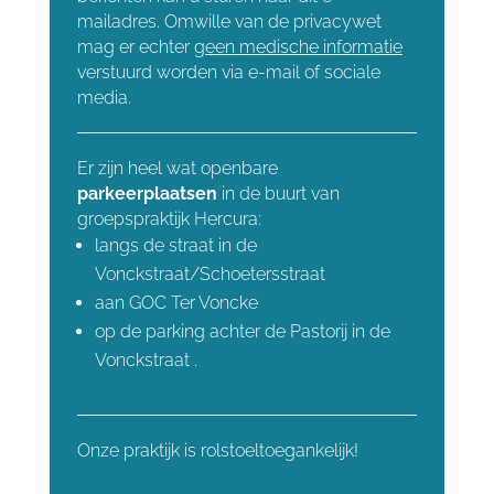
mailadres. Omwille van de privacywet
mag er echter
geen medische informatie
verstuurd worden via e-mail of sociale
media.
Er zijn heel wat openbare
parkeerplaatsen
in de buurt van
groepspraktijk Hercura:
langs de straat in de
Vonckstraat/Schoetersstraat
aan GOC Ter Voncke
op de parking achter de Pastorij in de
Vonckstraat .
Onze praktijk is
rolstoeltoegankelijk!